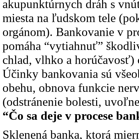
akupunktúrnych dráh s vnú
miesta na ľudskom tele (po
orgánom). Bankovanie v proc
pomáha “vytiahnuť” škodlivo
chlad, vlhko a horúčavosť)
Účinky bankovania sú všeobe
obehu, obnova funkcie ner
(odstránenie bolesti, uvoľ
“Čo sa deje v procese ba
Sklenená banka, ktorá mier