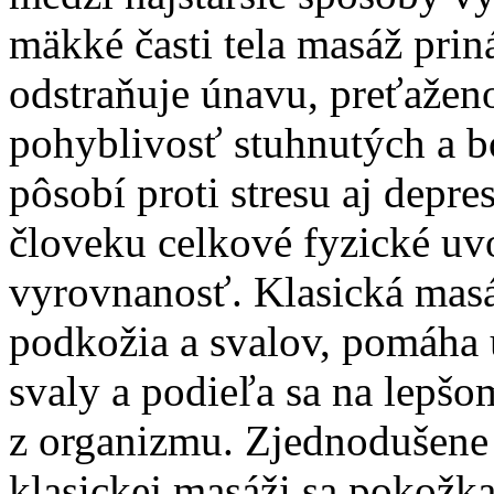
mäkké časti tela masáž pri
odstraňuje únavu, preťažen
pohyblivosť stuhnutých a bo
pôsobí proti stresu aj depre
človeku celkové fyzické uv
vyrovnanosť. Klasická masá
podkožia a svalov, pomáha 
svaly a podieľa sa na lepš
z organizmu. Zjednodušene
klasickej masáži sa pokožka