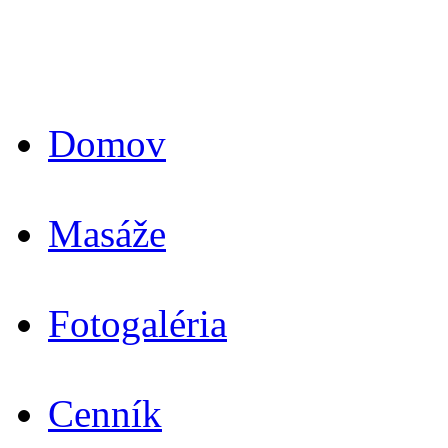
Domov
Masáže
Fotogaléria
Cenník