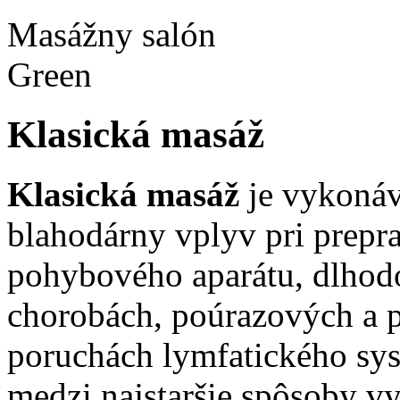
Masážny salón
Green
Klasická masáž
Klasická masáž
je vykoná
blahodárny vplyv pri prepra
pohybového aparátu, dlhod
chorobách, poúrazových a p
poruchách lymfatického sys
medzi najstaršie spôsoby v