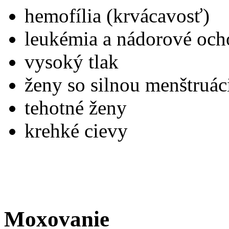
hemofília (krvácavosť)
leukémia a nádorové och
vysoký tlak
ženy so silnou menštruác
tehotné ženy
krehké cievy
Moxovanie