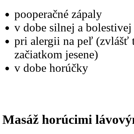
pooperačné zápaly
v dobe silnej a bolestive
pri alergii na peľ (zvlášť 
začiatkom jesene)
v dobe horúčky
Masáž horúcimi lávov