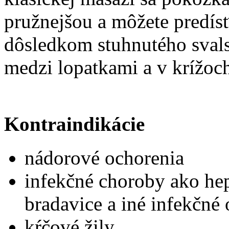
pružnejšou a môžete predísť
dôsledkom stuhnutého svalstv
medzi lopatkami a v krížoc
Kontraindikácie
nádorové ochorenia
infekčné choroby ako hep
bradavice a iné infekčné
kŕčové žily