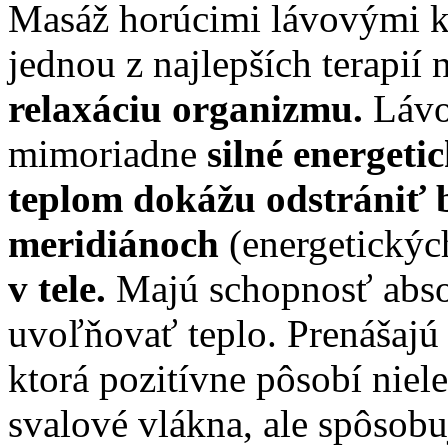
Masáž horúcimi lávovými k
jednou z najlepších terapií 
relaxáciu organizmu.
Lávo
mimoriadne
silné energetic
teplom dokážu odstrániť 
meridiánoch
(energetickýc
v tele.
Majú schopnosť abso
uvoľňovať teplo. Prenášajú
ktorá pozitívne pôsobí niel
svalové vlákna, ale spôsobu